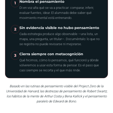
Nombra el pensamiento
1
Di en voz alta qué se va a practicar: comparar, inferir,
evaluar fuentes, idear. El alumnado debe saber qué
movimiento mental está entrenando.
Sin evidencia visible no hubo pensamiento
2
Cada estrategia produce algo observable —una lista, un
mapa, una pregunta, un titular—. Documéntalo: lo que no
se registra no puede revisarse ni mejorarse.
Cierra siempre con metacognición
3
Qué hicimos, cómo lo pensamos, qué funcionó y dónde
volveremos a usar esta forma de pensar. Es el paso que
casi siempre se recorta y el que más rinde.
Basado en las rutinas de pensamiento visible del Project Zero de la
Universidad de Harvard, las destrezas de pensamiento de Robert Swartz,
los hábitos de la mente de Arthur Costa y Bena Kallick y el pensamiento
paralelo de Edward de Bono.