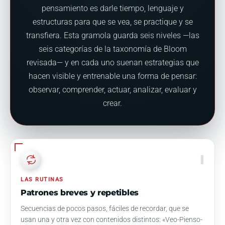
pensamiento es darle tiempo, lenguaje y
estructuras para que se vea, se practique y se
transfiera. Esta gramola guarda seis niveles —las
seis categorías de la taxonomía de Bloom
revisada— y en cada uno suenan estrategias que
hacen visible y entrenable una forma de pensar:
observar, comprender, actuar, analizar, evaluar y
crear.
I
LAS RUTINAS
Patrones breves y repetibles
Secuencias de pocos pasos, fáciles de recordar, que se
usan una y otra vez con contenidos distintos: «Veo-Pienso-