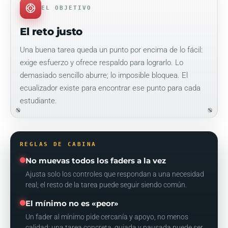
EL OBJETIVO
El reto justo
Una buena tarea queda un punto por encima de lo fácil:
exige esfuerzo y ofrece respaldo para lograrlo. Lo
demasiado sencillo aburre; lo imposible bloquea. El
ecualizador existe para encontrar ese punto para cada
estudiante.
REGLAS DE CABINA
No muevas todos los faders a la vez
Ajusta solo los controles que respondan a una necesidad
real; el resto de la tarea puede seguir siendo común.
El mínimo no es «peor»
Un fader al mínimo pide cercanía y apoyo, no menos
calidad: una tarea concreta, guiada y pausada puede ser