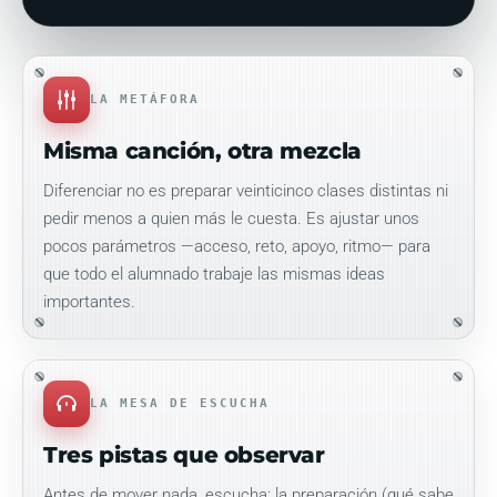
LA METÁFORA
Misma canción, otra mezcla
Diferenciar no es preparar veinticinco clases distintas ni
pedir menos a quien más le cuesta. Es ajustar unos
pocos parámetros —acceso, reto, apoyo, ritmo— para
que todo el alumnado trabaje las mismas ideas
importantes.
LA MESA DE ESCUCHA
Tres pistas que observar
Antes de mover nada, escucha: la preparación (qué sabe