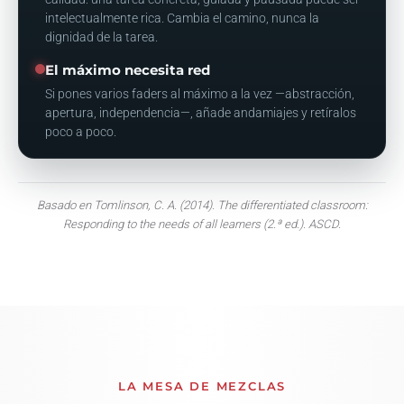
intelectualmente rica. Cambia el camino, nunca la
dignidad de la tarea.
El máximo necesita red
Si pones varios faders al máximo a la vez —abstracción,
apertura, independencia—, añade andamiajes y retíralos
poco a poco.
Basado en Tomlinson, C. A. (2014). The differentiated classroom:
Responding to the needs of all learners (2.ª ed.). ASCD.
LA MESA DE MEZCLAS