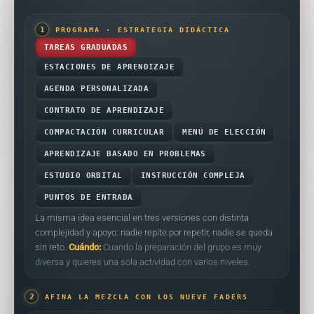
1
PROGRAMA · ESTRATEGIA DIDÁCTICA
TAREAS GRADUADAS
ESTACIONES DE APRENDIZAJE
AGENDA PERSONALIZADA
CONTRATO DE APRENDIZAJE
COMPACTACIÓN CURRICULAR
MENÚ DE ELECCIÓN
APRENDIZAJE BASADO EN PROBLEMAS
ESTUDIO ORBITAL
INSTRUCCIÓN COMPLEJA
PUNTOS DE ENTRADA
La misma idea esencial en tres versiones con distinta
complejidad y apoyo: nadie repite por repetir, nadie se queda
sin reto.
Cuándo:
Cuando la preparación del grupo es muy
diversa y quieres una sola actividad con varios niveles.
2
AFINA LA MEZCLA CON LOS NUEVE FADERS