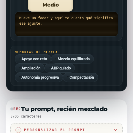
Medio
Mueve un fader y aquí te cuento qué significa
ese ajuste.
MEMORIAS DE MEZCLA
Apoyo con reto
Mezcla equilibrada
Ampliación
ABP guiado
Autonomía progresiva
Compactación
Tu prompt, recién mezclado
REC
3705 caracteres
PERSONALIZAR EL PROMPT
3