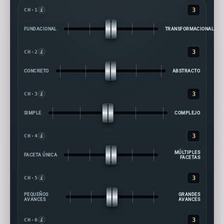
3
CH·1
i
FUNDACIONAL
TRANSFORMACIONAL
3
CH·2
i
CONCRETO
ABSTRACTO
3
CH·3
i
SIMPLE
COMPLEJO
3
CH·4
i
MÚLTIPLES
FACETA ÚNICA
FACETAS
3
CH·5
i
PEQUEÑOS
GRANDES
AVANCES
AVANCES
3
CH·6
i