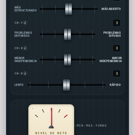
MÁS
MÁS ABIERTO
ESTRUCTURADO
3
CH·7
i
PROBLEMAS
PROBLEMAS
DEFINIDOS
DIFUSOS
3
CH·8
i
MENOR
MAYOR
INDEPENDENCIA
INDEPENDENCIA
3
CH·9
i
LENTO
RÁPIDO
MIN
MAX
TURBO
NIVEL DE RETO