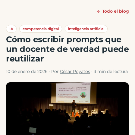
← Todo el blog
IA
competencia digital
inteligencia artificial
Cómo escribir prompts que
un docente de verdad puede
reutilizar
10 de enero de 2026
· Por
César Poyatos
· 3 min de lectura